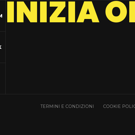
I
N
I
Z
I
A
O
M
K
TERMINI E CONDIZIONI
COOKIE POLI